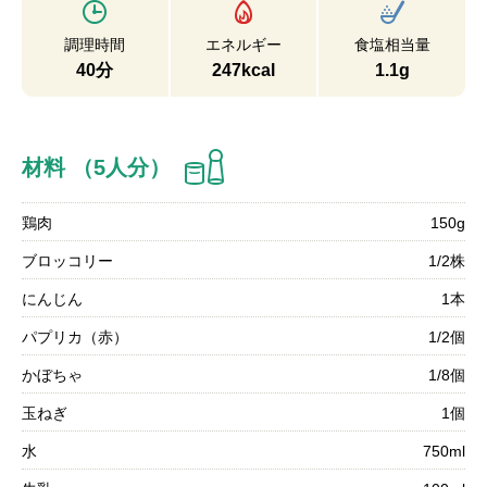
調理時間
エネルギー
食塩相当量
40分
247kcal
1.1g
材料 （5人分）
鶏肉
150g
ブロッコリー
1/2株
にんじん
1本
パプリカ（赤）
1/2個
かぼちゃ
1/8個
玉ねぎ
1個
水
750ml