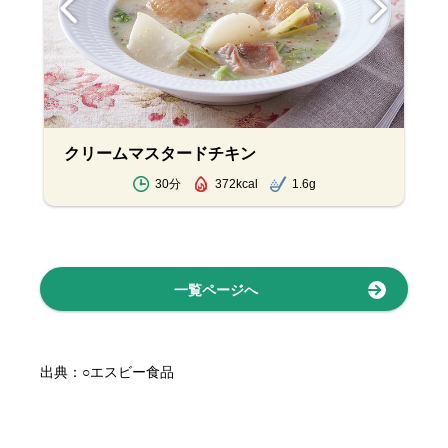
クリームマスタードチキン
30分
372kcal
1.6g
一覧ページへ
出典：○エスビー食品