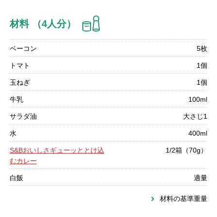
材料 （4人分）
ベーコン
5枚
トマト
1個
玉ねぎ
1個
牛乳
100ml
サラダ油
大さじ1
水
400ml
S&Bおいしさギューッととけ込
1/2箱（70g）
むカレー
白飯
適量
材料の基準重量