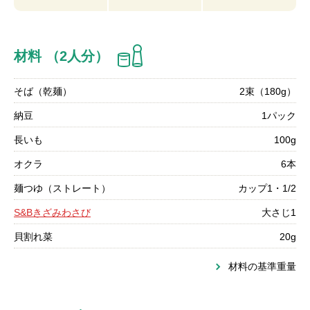
材料 （2人分）
そば（乾麺）
2束（180g）
納豆
1パック
長いも
100g
オクラ
6本
麺つゆ（ストレート）
カップ1・1/2
S&Bきざみわさび
大さじ1
貝割れ菜
20g
材料の基準重量