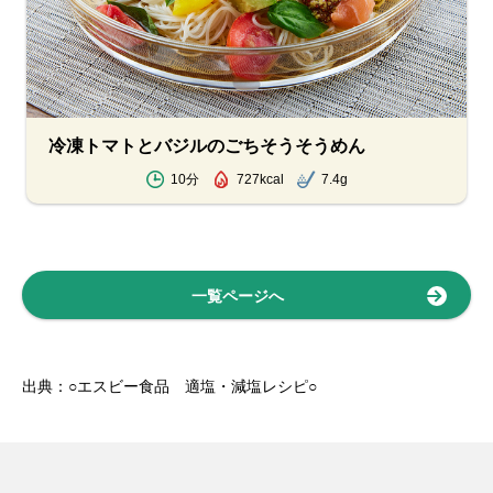
冷凍トマトとバジルのごちそうそうめん
10分
727kcal
7.4g
一覧ページへ
出典：○エスビー食品 適塩・減塩レシピ○