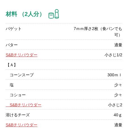
材料 （2人分）
バゲット
7ｍｍ厚さ2枚（食パンでも
可）
バター
適量
S&Bチリパウダー
小さじ1/2
【Ａ】
コーンスープ
300ｍｌ
塩
少々
コショー
少々
S&Bチリパウダー
小さじ2
溶けるチーズ
40ｇ
S&Bチリパウダー
適量