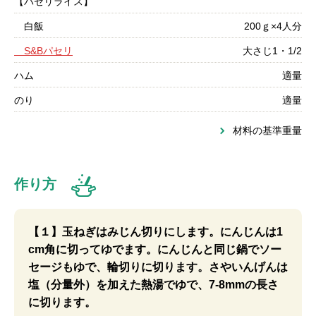
【パセリライス】
白飯
200ｇ×4人分
S&Bパセリ
大さじ1・1/2
ハム
適量
のり
適量
材料の基準重量
作り方
【１】玉ねぎはみじん切りにします。にんじんは1
cm角に切ってゆでます。にんじんと同じ鍋でソー
セージもゆで、輪切りに切ります。さやいんげんは
塩（分量外）を加えた熱湯でゆで、7-8mmの長さ
に切ります。