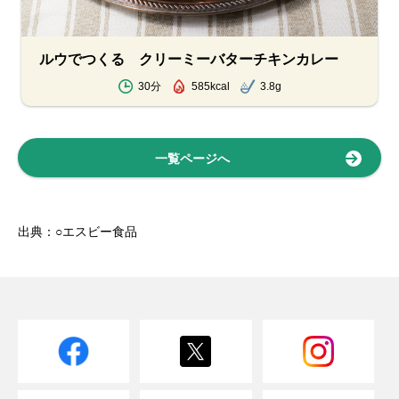
ルウでつくる クリーミーバターチキンカレー
30分
585kcal
3.8g
一覧ページへ
出典：○エスビー食品