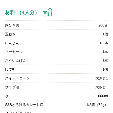
材料 （4人分）
豚ひき肉
200ｇ
玉ねぎ
1個
にんじん
1/2本
ソーセージ
1本
さやいんげん
3本
ゆで卵
1個
スイートコーン
大さじ1
サラダ油
大さじ1
水
600ml
S&Bとろけるカレー甘口
1/2箱（72g）