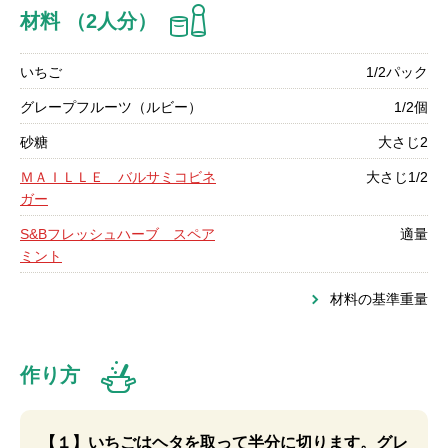
材料 （2人分）
いちご
1/2パック
グレープフルーツ（ルビー）
1/2個
砂糖
大さじ2
ＭＡＩＬＬＥ バルサミコビネ
大さじ1/2
ガー
S&Bフレッシュハーブ スペア
適量
ミント
材料の基準重量
作り方
【１】いちごはヘタを取って半分に切ります。グレ