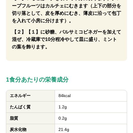
ープフルーツはカルチェにむきます（上下の部分を
切り落として、皮を厚めにむき、薄皮に沿って包丁
を入れて小房に分けます）。
【２】【１】に砂糖、バルサミコビネガーを加えて
混ぜ、冷蔵庫で10分程冷やして皿に盛り、ミント
の葉を飾ります。
1食分あたりの栄養成分
エネルギー
84kcal
たんぱく質
1.2g
脂質
0.2g
炭水化物
21.4g