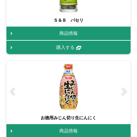
Ｓ＆Ｂ パセリ
商品情報
購入する
お徳用みじん切り生にんにく
商品情報