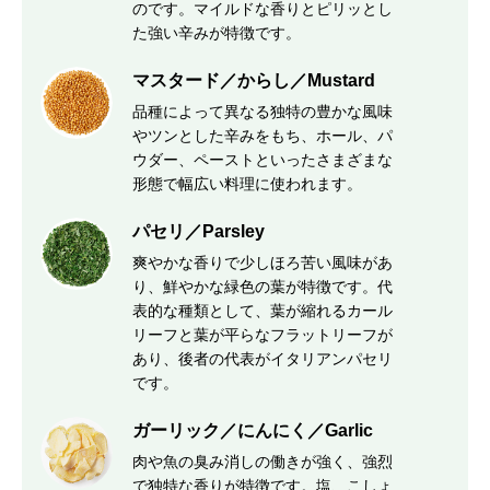
のです。マイルドな香りとピリッとし
た強い辛みが特徴です。
マスタード／からし／Mustard
品種によって異なる独特の豊かな風味
やツンとした辛みをもち、ホール、パ
ウダー、ペーストといったさまざまな
形態で幅広い料理に使われます。
パセリ／Parsley
爽やかな香りで少しほろ苦い風味があ
り、鮮やかな緑色の葉が特徴です。代
表的な種類として、葉が縮れるカール
リーフと葉が平らなフラットリーフが
あり、後者の代表がイタリアンパセリ
です。
ガーリック／にんにく／Garlic
肉や魚の臭み消しの働きが強く、強烈
で独特な香りが特徴です。塩、こしょ