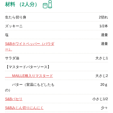
材料 （2人分）
生たら切り身
2切れ
ズッキーニ
1/2本
塩
適量
S&Bホワイトペッパー（パウダ
適量
ー）
サラダ油
大さじ1
【マスタードバターソース】
MAILLE種入りマスタード
大さじ2
バター（室温にもどしたも
20ｇ
の）
S&Bパセリ
小さじ1/2
S&Bみじん切りにんにく
少々