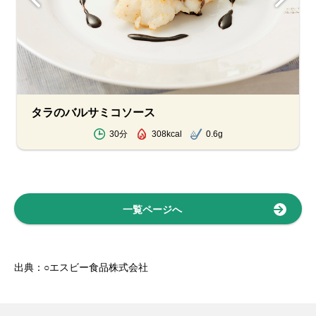
タラのバルサミコソース
30分
308kcal
0.6g
一覧ページへ
出典：○エスビー食品株式会社