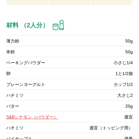
材料 （2人分）
薄力粉
50g
米粉
50g
ベーキングパウダー
小さじ1/4
卵
1と1/2個
プレーンヨーグルト
カップ1/2
ハチミツ
大さじ2
バター
20g
S&Bシナモン（パウダー）
適宜
ハチミツ
適宜（トッピング用）
パイナップル
適量