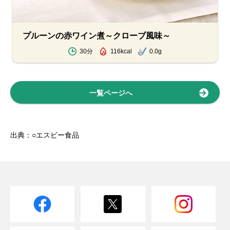
プルーンの赤ワイン煮～クローブ風味～
30分
116kcal
0.0g
一覧ページへ
出典：○エスビー食品