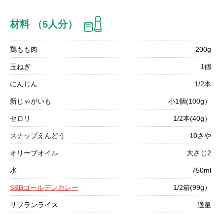
材料 （5人分）
鶏もも肉
200g
玉ねぎ
1個
にんじん
1/2本
新じゃがいも
小1個(100g）
セロリ
1/2本(40g）
スナップえんどう
10さや
オリーブオイル
大さじ2
水
750ml
S&Bゴールデンカレー
1/2箱(99g）
サフランライス
適量