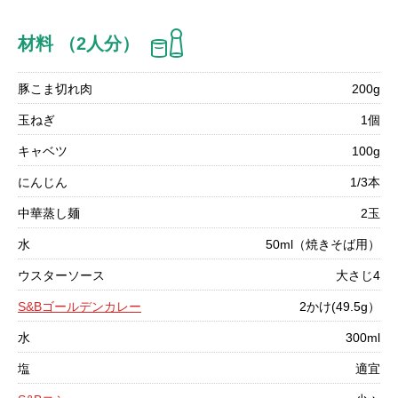
材料 （2人分）
豚こま切れ肉
200g
玉ねぎ
1個
キャベツ
100g
にんじん
1/3本
中華蒸し麺
2玉
水
50ml（焼きそば用）
ウスターソース
大さじ4
S&Bゴールデンカレー
2かけ(49.5g）
水
300ml
塩
適宜