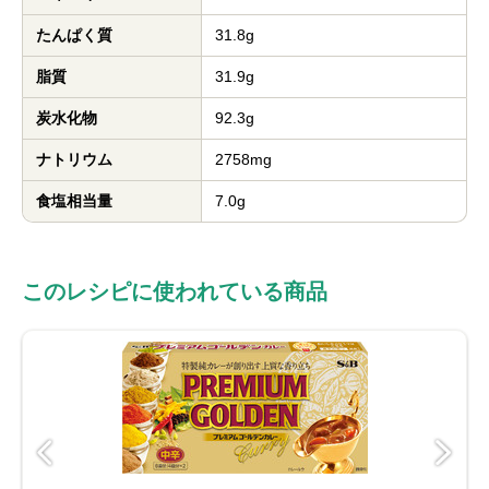
たんぱく質
31.8g
脂質
31.9g
炭水化物
92.3g
ナトリウム
2758mg
食塩相当量
7.0g
このレシピに使われている商品