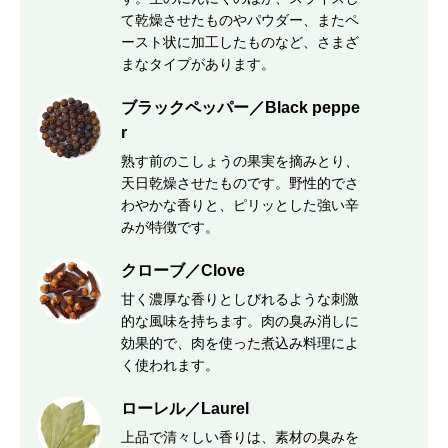
て乾燥させたものやパウダー、またペ
ースト状に加工したものなど、さまざ
まなタイプがあります。
ブラックペッパー／Black peppe
r
熟す前のこしょうの果実を摘みとり、
天日乾燥させたものです。野性的でさ
わやかな香りと、ピリッとした強い辛
みが特徴です。
クローブ／Clove
甘く濃厚な香りとしびれるような刺激
的な風味を持ちます。肉の臭み消しに
効果的で、肉を使った煮込み料理によ
く使われます。
ローレル／Laurel
上品で清々しい香りは、素材の臭みを