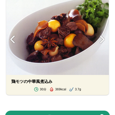
鶏モツの中華風煮込み
30分
369kcal
3.7g