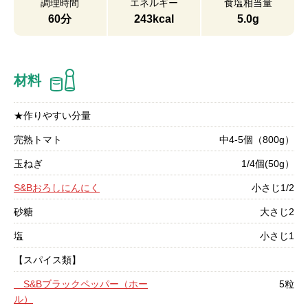
調理時間
エネルギー
食塩相当量
60分
243kcal
5.0g
材料
★作りやすい分量
完熟トマト
中4-5個（800g）
玉ねぎ
1/4個(50g）
S&Bおろしにんにく
小さじ1/2
砂糖
大さじ2
塩
小さじ1
【スパイス類】
S&Bブラックペッパー（ホー
5粒
ル）