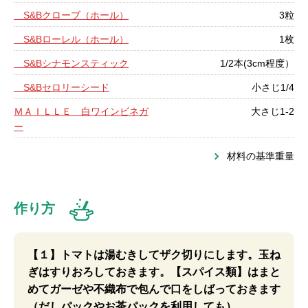
S&Bクローブ（ホール）
3粒
S&Bローレル（ホール）
1枚
S&Bシナモンスティック
1/2本(3cm程度）
S&Bセロリーシード
小さじ1/4
ＭＡＩＬＬＥ 白ワインビネガ
大さじ1-2
ー
材料の基準重量
作り方
【１】トマトは湯むきしてザク切りにします。玉ね
ぎはすりおろしておきます。【スパイス類】はまと
めてガーゼや不織布で包んで口をしばっておきます
（だしパックやお茶パックを利用しても）。