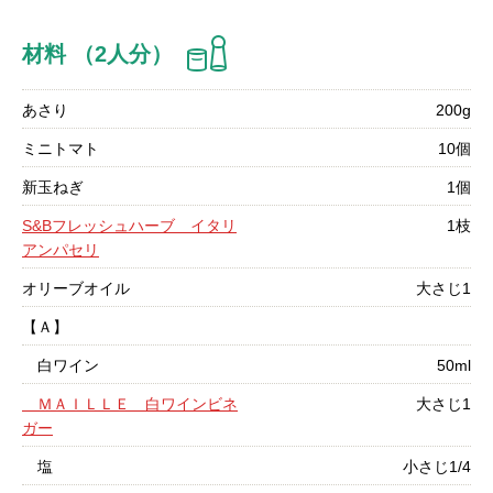
材料 （2人分）
あさり
200g
ミニトマト
10個
新玉ねぎ
1個
S&Bフレッシュハーブ イタリ
1枝
アンパセリ
オリーブオイル
大さじ1
【Ａ】
白ワイン
50ml
ＭＡＩＬＬＥ 白ワインビネ
大さじ1
ガー
塩
小さじ1/4