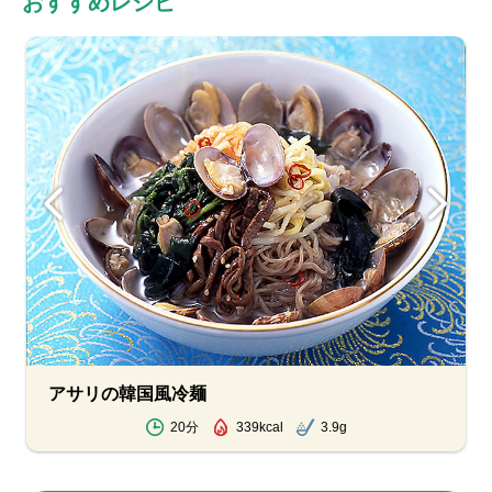
おすすめレシピ
アサリの韓国風冷麺
20分
339kcal
3.9g