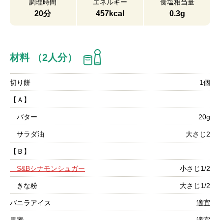
調理時間
エネルギー
食塩相当量
20分
457kcal
0.3g
材料 （2人分）
切り餅
1個
【Ａ】
バター
20g
サラダ油
大さじ2
【Ｂ】
S&Bシナモンシュガー
小さじ1/2
きな粉
大さじ1/2
バニラアイス
適宜