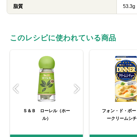
脂質
53.3g
このレシピに使われている商品
Ｓ＆Ｂ ローレル（ホー
MAILLE 種入りマ
フォン・ド・ボー
ＳＰＩＣＥ＆
ル）
ークリームシチ
袋入りローレ
ード 210g
ル） 4