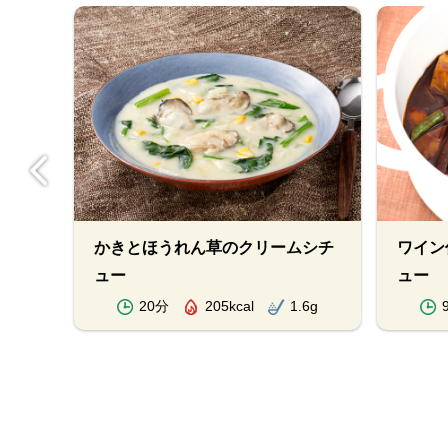
ャウ
かきとほうれん草のクリームシチ
ワイン
ュー
ュー
.2g
20分
205kcal
1.6g