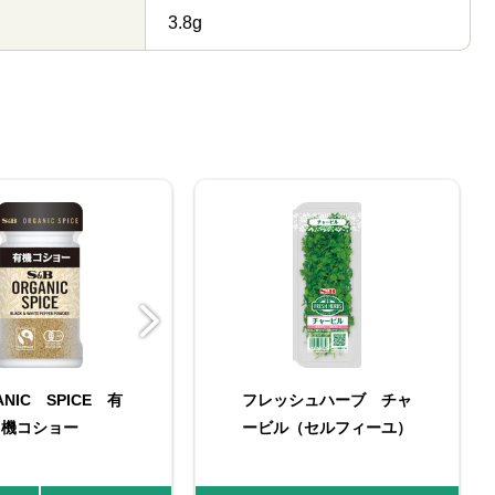
3.8g
ANIC SPICE 有
AILLE 種入りマスタ
ORGANIC SPICE 有
フレッシュハーブ チャ
ORGANIC SPICE 袋
MAILLE 種入りマスタ
ORGANIC SPICE 袋
機コショー
ード 103g
機ローレル
ービル（セルフィーユ）
入り有機コショー
ード 210g
入り有機ローレル