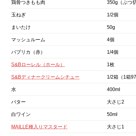
鶏骨つきもも肉
350g（ぶつ
玉ねぎ
1/2個
まいたけ
50g
マッシュルーム
4個
パプリカ（赤）
1/4個
S&Bローレル（ホール）
1枚
S&Bディナークリームシチュー
1/2箱（1箱9
水
400ml
バター
大さじ2
白ワイン
50ml
MAILLE種入りマスタード
大さじ1