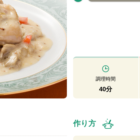
調理時間
40分
作り方