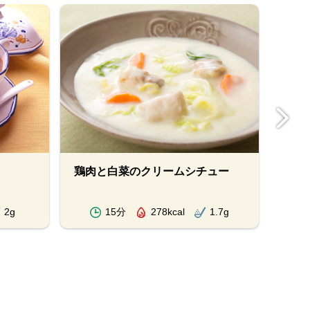
鶏肉と白菜のクリームシチュー
たっ
2g
15分
278kcal
1.7g