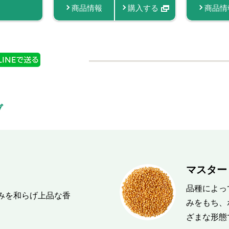
入する
購入する
商品情報
商品情報
商品情報
購入する
購入する
購入する
商品情
商品
ブ
マスタード
品種によっ
みを和らげ上品な香
みをもち、
ざまな形態