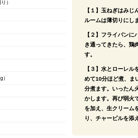
切り）
【１】玉ねぎはみじ
ルームは薄切りにしま
【２】フライパンに
き通ってきたら、鶏
す。
【３】水とローレル
7g）
めて10分ほど煮、ま
分煮ます。いったん
かします。再び弱火
を加え、生クリーム
り、チャービルを添