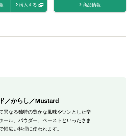
報
情報
商品情報
購入する
購入する
購入する
商品情報
商品情報
商品情報
商品情報
購入する
購入する
購入す
／からし／Mustard
て異なる独特の豊かな風味やツンとした辛
ホール、パウダー、ペーストといったさま
で幅広い料理に使われます。