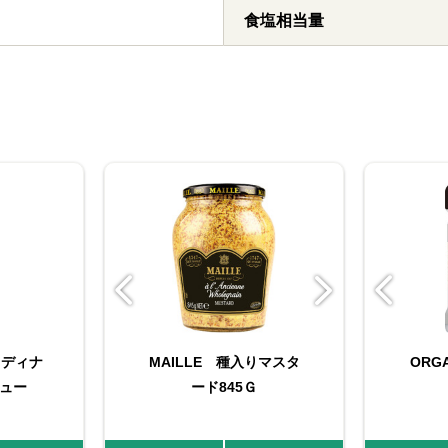
食塩相当量
スタ
 ディナ
ＨＥＲＢ
マイチョイス コショ
MAILLE 種入りマスタ
FAUCHON 袋入りロー
ORG
M
ュー
ル（ホー
ー 13g
ード845Ｇ
レル
g