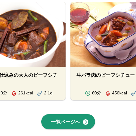
仕込みの大人のビーフシチ
牛バラ肉のビーフシチュー
90分
261kcal
2.1g
60分
456kcal
一覧ページへ