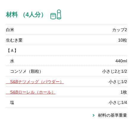
材料 （4人分）
白米
カップ2
生むき栗
10粒
【Ａ】
水
440ml
コンソメ（顆粒）
小さじ2と1/2
S&Bナツメッグ（パウダー）
小さじ1/2
S&Bローレル（ホール）
1枚
塩
小さじ1/4
材料の基準重量