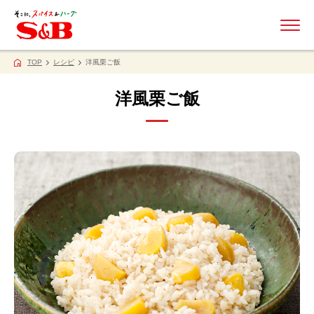
ME
TOP
レシピ
洋風栗ご飯
洋風栗ご飯