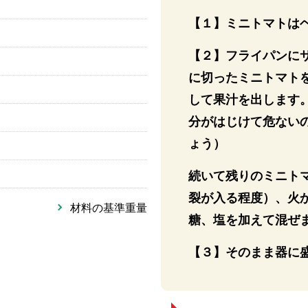
【１】ミニトマトは
【２】フライパンに
に切ったミニトマト
して果汁を出します
分がはじけて危ない
ょう）
続いて残りのミニト
裂が入る程度）、火
材料の基準重量
糖、塩を加えて混ぜ
【３】そのまま器に