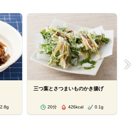
三つ葉とさつまいものかき揚げ
ちく
2.8g
20分
426kcal
0.1g