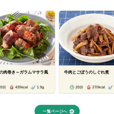
の肉巻き～ガラムマサラ風
牛肉とごぼうのしぐれ煮
20分
435kcal
1.9g
20分
270kcal
一覧ページへ