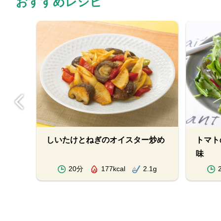
おすすめレシピ
野菜
しいたけとねぎのオイスター炒め
トマト
味
.7g
20分
177kcal
2.1g