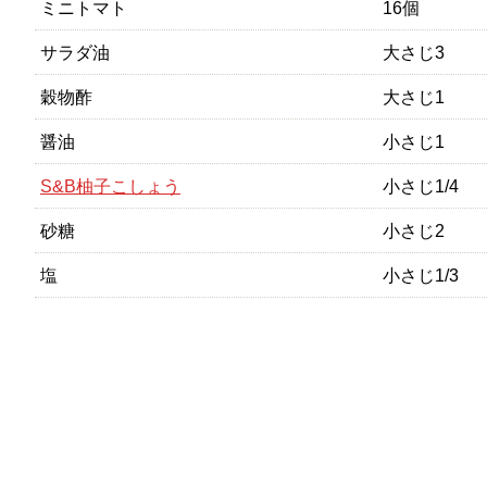
ミニトマト
16個
サラダ油
大さじ3
穀物酢
大さじ1
醤油
小さじ1
S&B柚子こしょう
小さじ1/4
砂糖
小さじ2
塩
小さじ1/3