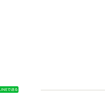
こしょう
お徳用柚子こしょう
購入する
商品情報
購入する