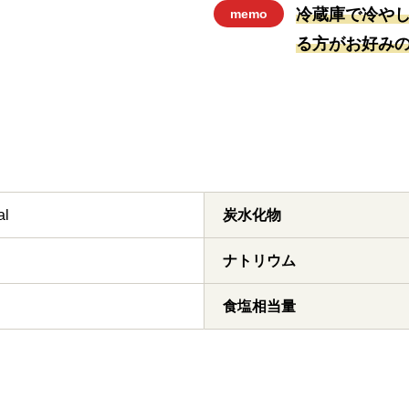
冷蔵庫で冷や
memo
る方がお好み
al
炭水化物
ナトリウム
食塩相当量