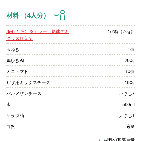
材料 （4人分）
S&B とろけるカレー 熟成デミ
1/2箱（70g）
グラス仕立て
玉ねぎ
1個
鶏ひき肉
200g
ミニトマト
10個
ピザ用ミックスチーズ
100g
パルメザンチーズ
小さじ2
水
500ml
サラダ油
大さじ1
白飯
適量
材料の基準重量