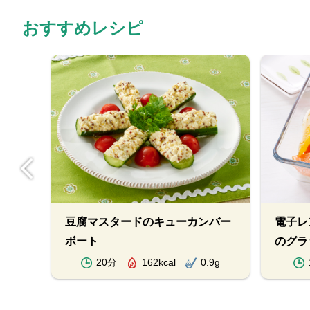
おすすめレシピ
アン
豆腐マスタードのキューカンバー
電子レ
ボート
のグラ
.7g
20分
162kcal
0.9g