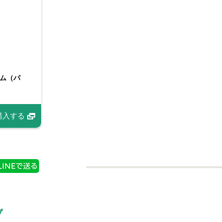
ム（パ
PICE 袋
テーブルコショー 50g
ショー
購入する
購入する
商品情報
購入する
ブ