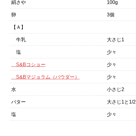
絹さや
100g
卵
3個
【Ａ】
牛乳
大さじ1
塩
少々
S&Bコショー
少々
S&Bマジョラム（パウダー）
少々
水
小さじ2
バター
大さじ1と1/2
塩
少々