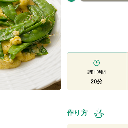
調理時間
20分
作り方