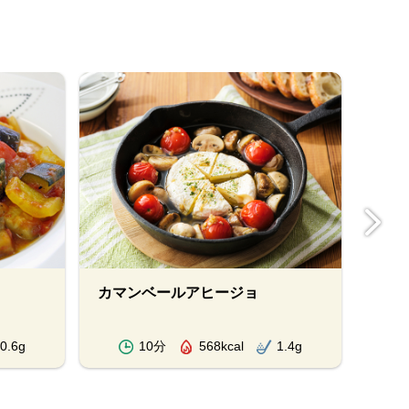
タラ
カマンベールアヒージョ
0.6g
10分
568kcal
1.4g