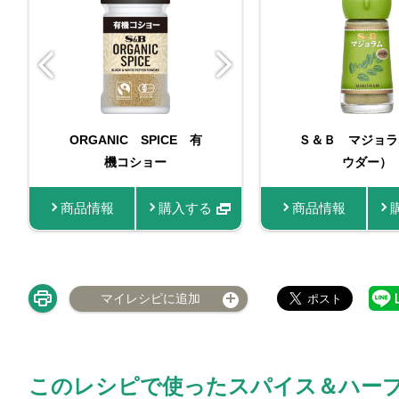
ORGANIC SPICE 有
Ｓ＆Ｂ マジョラ
ORGANIC S
機コショー
入り有機コ
ウダー）
商品情報
購入する
商品情報
商品情報
マイレシピに追加
このレシピで使ったスパイス＆ハー