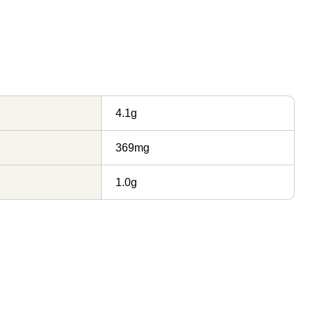
4.1g
369mg
1.0g