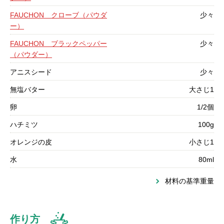
FAUCHON クローブ（パウダ
少々
ー）
FAUCHON ブラックペッパー
少々
（パウダー）
アニスシード
少々
無塩バター
大さじ1
卵
1/2個
ハチミツ
100g
オレンジの皮
小さじ1
水
80ml
材料の基準重量
作り方