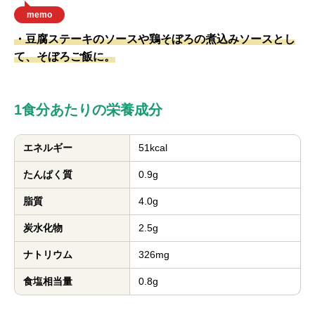
memo
・豆腐ステーキのソースや鶏そぼろの煮込みソースとし
て、そぼろご飯に。
1食分あたりの栄養成分
エネルギー
51kcal
たんぱく質
0.9g
脂質
4.0g
炭水化物
2.5g
ナトリウム
326mg
食塩相当量
0.8g