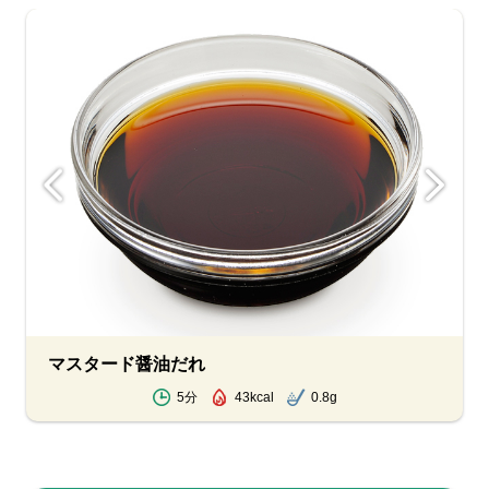
マスタード醤油だれ
5分
43kcal
0.8g