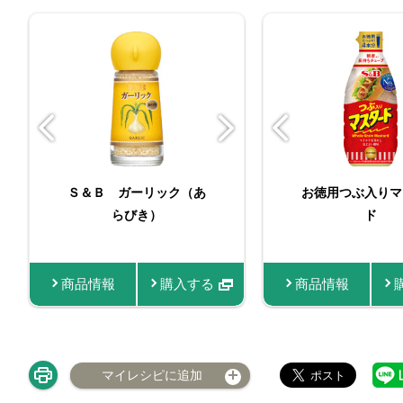
つぶ入りマスタード４０
Ｓ＆Ｂ ガーリック（あ
お徳用つぶ入りマ
Ｓ＆Ｂ 袋入
らびき）
Ｇ
ック（あら
ド
商品情報
商品情報
購入する
購入する
商品情報
商品
マイレシピに追加