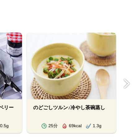
ベリー
のどごしツルン♪冷やし茶碗蒸し
クミ
0.5g
25分
69kcal
1.3g