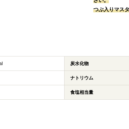
さい。
つぶ入りマス
al
炭水化物
ナトリウム
食塩相当量