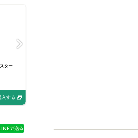
スター
り ガーリ
つぶ入りマスタード４０
スマートスパイス ガー
びき）
リック（あらびき）
Ｇ
情報
購入する
商品情報
商品情報
購入する