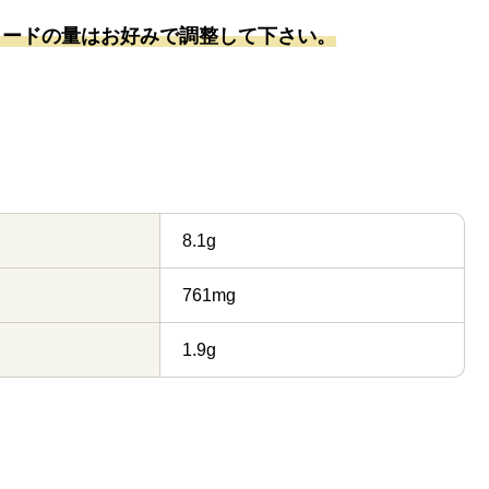
タードの量はお好みで調整して下さい。
8.1g
761mg
1.9g