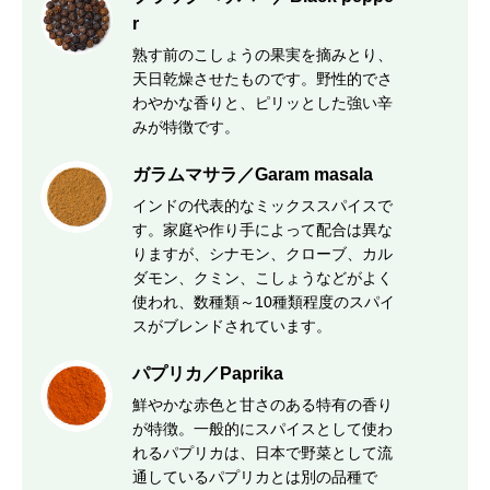
r
熟す前のこしょうの果実を摘みとり、
天日乾燥させたものです。野性的でさ
わやかな香りと、ピリッとした強い辛
みが特徴です。
ガラムマサラ／Garam masala
インドの代表的なミックススパイスで
す。家庭や作り手によって配合は異な
りますが、シナモン、クローブ、カル
ダモン、クミン、こしょうなどがよく
使われ、数種類～10種類程度のスパイ
スがブレンドされています。
パプリカ／Paprika
鮮やかな赤色と甘さのある特有の香り
が特徴。一般的にスパイスとして使わ
れるパプリカは、日本で野菜として流
通しているパプリカとは別の品種で