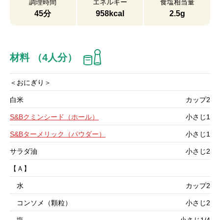
調理時間
エネルギー
食塩相当量
45分
958kcal
2.5g
材料 （4人分）
＜おにぎり＞
白米
カップ2
S&Bクミンシード（ホール）
小さじ1
S&Bターメリック（パウダー）
小さじ1
サラダ油
小さじ2
【Ａ】
水
カップ2
コンソメ（顆粒）
小さじ2