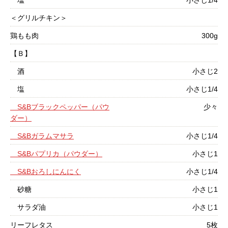
塩
小さじ1/4
＜グリルチキン＞
鶏もも肉
300g
【Ｂ】
酒
小さじ2
塩
小さじ1/4
S&Bブラックペッパー（パウ
少々
ダー）
S&Bガラムマサラ
小さじ1/4
S&Bパプリカ（パウダー）
小さじ1
S&Bおろしにんにく
小さじ1/4
砂糖
小さじ1
サラダ油
小さじ1
リーフレタス
5枚