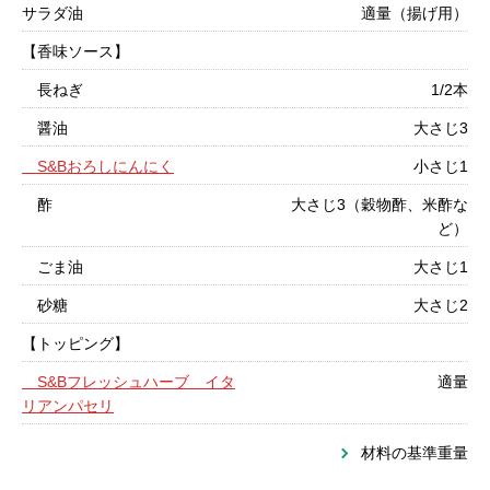
サラダ油
適量（揚げ用）
【香味ソース】
長ねぎ
1/2本
醤油
大さじ3
S&Bおろしにんにく
小さじ1
酢
大さじ3（穀物酢、米酢な
ど）
ごま油
大さじ1
砂糖
大さじ2
【トッピング】
S&Bフレッシュハーブ イタ
適量
リアンパセリ
材料の基準重量