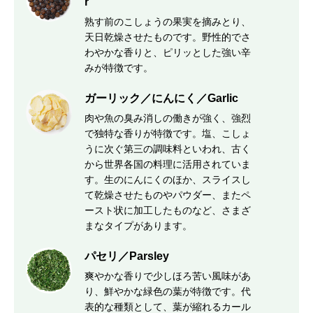
r
熟す前のこしょうの果実を摘みとり、
天日乾燥させたものです。野性的でさ
わやかな香りと、ピリッとした強い辛
みが特徴です。
ガーリック／にんにく／Garlic
肉や魚の臭み消しの働きが強く、強烈
で独特な香りが特徴です。塩、こしょ
うに次ぐ第三の調味料といわれ、古く
から世界各国の料理に活用されていま
す。生のにんにくのほか、スライスし
て乾燥させたものやパウダー、またペ
ースト状に加工したものなど、さまざ
まなタイプがあります。
パセリ／Parsley
爽やかな香りで少しほろ苦い風味があ
り、鮮やかな緑色の葉が特徴です。代
表的な種類として、葉が縮れるカール