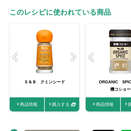
このレシピに使われている商品
マイチョイス コショ
Ｓ＆Ｂ クミンシード
（苗） コモンタ
ORGANIC SPI
スマートスパ
ー 13g
機コショー
ンシー
商品情報
商品情報
購入する
購入する
商品情報
商品情報
商品