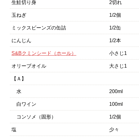
生鮭切り身
2切れ
玉ねぎ
1/2個
ミックスビーンズの缶詰
1/2缶
にんじん
1/2本
S&Bクミンシード（ホール）
小さじ1
オリーブオイル
大さじ1
【Ａ】
水
200ml
白ワイン
100ml
コンソメ（固形）
1/2個
塩
少々