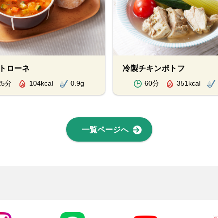
トローネ
冷製チキンポトフ
25分
104kcal
0.9g
60分
351kcal
一覧ページへ