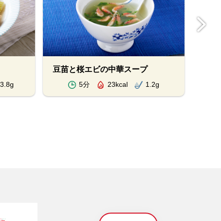
豆苗と桜エビの中華スープ
白菜
3.8g
5分
23kcal
1.2g