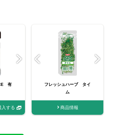
イム
CE 有
イス クミ
フレッシュハーブ タイ
ORGANIC SPICE 袋
スティックスパイス ク
フ
ド
入り有機コショー
ム
ミンシード
情報
購入する
商品情報
商品情報
商品情報
購入する
購入する