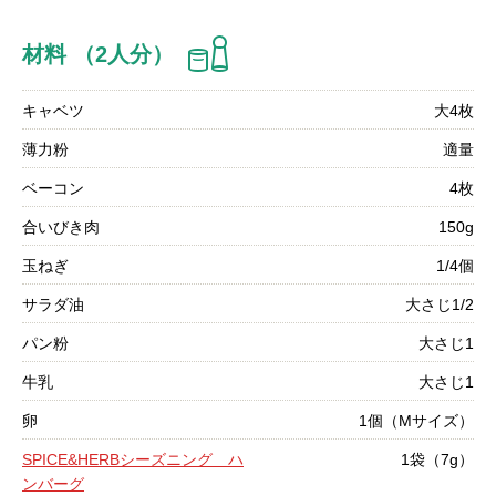
材料 （2人分）
キャベツ
大4枚
薄力粉
適量
ベーコン
4枚
合いびき肉
150g
玉ねぎ
1/4個
サラダ油
大さじ1/2
パン粉
大さじ1
牛乳
大さじ1
卵
1個（Mサイズ）
SPICE&HERBシーズニング ハ
1袋（7g）
ンバーグ