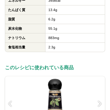
エネルギー
345kcal
たんぱく質
13.4g
脂質
6.2g
炭水化物
55.1g
ナトリウム
883mg
食塩相当量
2.3g
このレシピに使われている商品