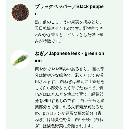
ブラックペッパー／Black peppe
r
熟す前のこしょうの果実を摘みとり、
天日乾燥させたものです。野性的でさ
わやかな香りと、ピリッとした強い辛
みが特徴です。
ねぎ／Japanese leek・green on
ion
爽やかでやや辛みのある香り。 葉の部
分は鮮やかな緑色で、彩りとしても活
用されます。 白ねぎは根元に土寄せを
して白い部分を長く育てたもので、青
ねぎはほとんどを地上で育て、緑葉部
分を利用するものです。 白い部分と緑
葉部分とで含まれる栄養素が異なるた
め、βカロテンが豊富な葉の部分（青
ねぎ）は緑黄色野菜、白い部分（白ね
ぎ）は淡色野菜に分類されます。