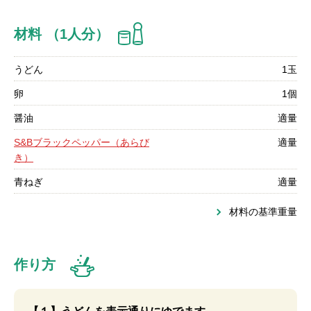
材料 （1人分）
うどん
1玉
卵
1個
醤油
適量
S&Bブラックペッパー（あらび
適量
き）
青ねぎ
適量
材料の基準重量
作り方