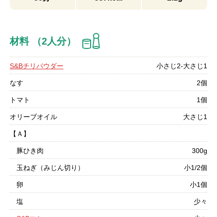
材料 （2人分）
S&Bチリパウダー
小さじ2-大さじ1
なす
2個
トマト
1個
オリーブオイル
大さじ1
【Ａ】
豚ひき肉
300g
玉ねぎ（みじん切り）
小1/2個
卵
小1個
塩
少々