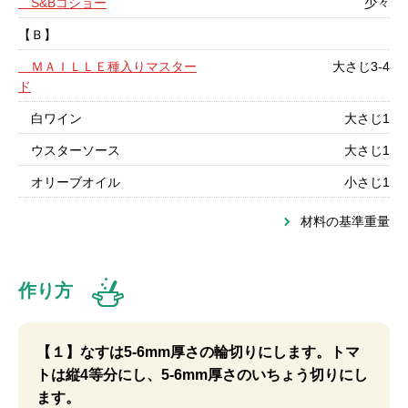
S&Bコショー
少々
【Ｂ】
ＭＡＩＬＬＥ種入りマスター
大さじ3-4
ド
白ワイン
大さじ1
ウスターソース
大さじ1
オリーブオイル
小さじ1
材料の基準重量
作り方
【１】なすは5-6mm厚さの輪切りにします。トマ
トは縦4等分にし、5-6mm厚さのいちょう切りにし
ます。