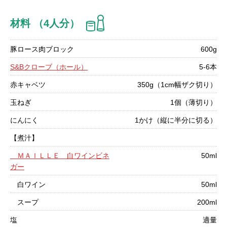
材料 （4人分）
豚ロース肉ブロック
600g
S&Bクローブ（ホール）
5-6本
赤キャベツ
350g（1cm幅ザク切り）
玉ねぎ
1個（薄切り）
にんにく
1かけ（縦に半分に切る）
【煮汁】
ＭＡＩＬＬＥ 白ワインビネ
50ml
ガー
白ワイン
50ml
スープ
200ml
塩
適量