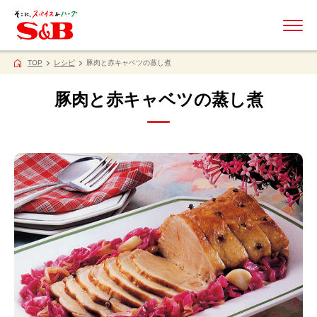
ME
TOP
レシピ
豚肉と赤キャベツの蒸し煮
豚肉と赤キャベツの蒸し煮