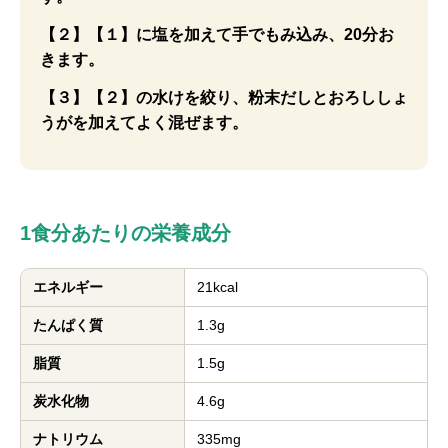
【２】【１】に塩を加えて手でもみ込み、20分お
きます。
【３】【２】の水けを絞り、粉末だしとおろししょ
うがを加えてよく混ぜます。
1食分あたりの栄養成分
エネルギー
21kcal
たんぱく質
1.3g
脂質
1.5g
炭水化物
4.6g
ナトリウム
335mg