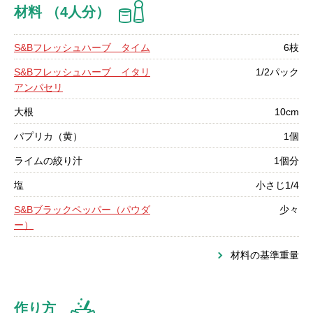
材料 （4人分）
S&Bフレッシュハーブ タイム
6枝
S&Bフレッシュハーブ イタリ
1/2パック
アンパセリ
大根
10cm
パプリカ（黄）
1個
ライムの絞り汁
1個分
塩
小さじ1/4
S&Bブラックペッパー（パウダ
少々
ー）
材料の基準重量
作り方