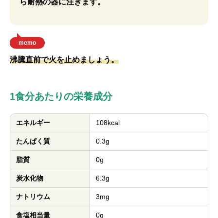
ら耐熱の器に注ぎます。
memo
沸騰直前で火を止めましょう。
1食分あたりの栄養成分
エネルギー
108kcal
たんぱく質
0.3g
脂質
0g
炭水化物
6.3g
ナトリウム
3mg
食塩相当量
0g