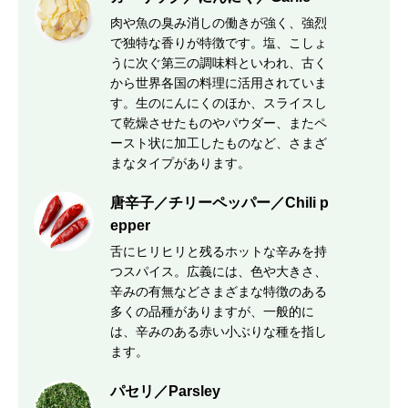
肉や魚の臭み消しの働きが強く、強烈
で独特な香りが特徴です。塩、こしょ
うに次ぐ第三の調味料といわれ、古く
から世界各国の料理に活用されていま
す。生のにんにくのほか、スライスし
て乾燥させたものやパウダー、またペ
ースト状に加工したものなど、さまざ
まなタイプがあります。
唐辛子／チリーペッパー／Chili p
epper
舌にヒリヒリと残るホットな辛みを持
つスパイス。広義には、色や大きさ、
辛みの有無などさまざまな特徴のある
多くの品種がありますが、一般的に
は、辛みのある赤い小ぶりな種を指し
ます。
パセリ／Parsley