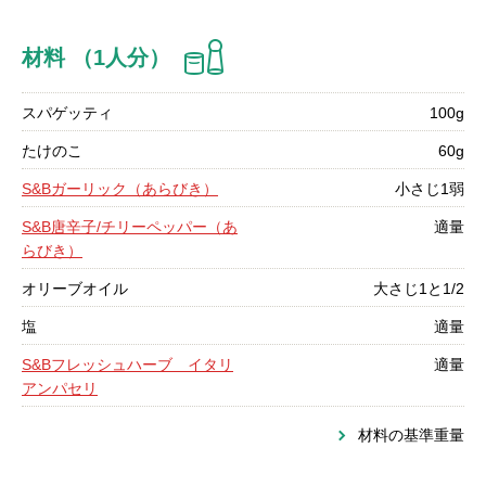
材料 （1人分）
スパゲッティ
100g
たけのこ
60g
S&Bガーリック（あらびき）
小さじ1弱
S&B唐辛子/チリーペッパー（あ
適量
らびき）
オリーブオイル
大さじ1と1/2
塩
適量
S&Bフレッシュハーブ イタリ
適量
アンパセリ
材料の基準重量