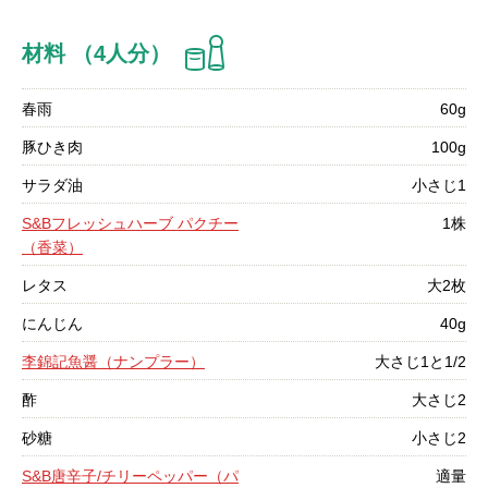
材料 （4人分）
春雨
60g
豚ひき肉
100g
サラダ油
小さじ1
S&Bフレッシュハーブ パクチー
1株
（香菜）
レタス
大2枚
にんじん
40g
李錦記魚醤（ナンプラー）
大さじ1と1/2
酢
大さじ2
砂糖
小さじ2
S&B唐辛子/チリーペッパー（パ
適量