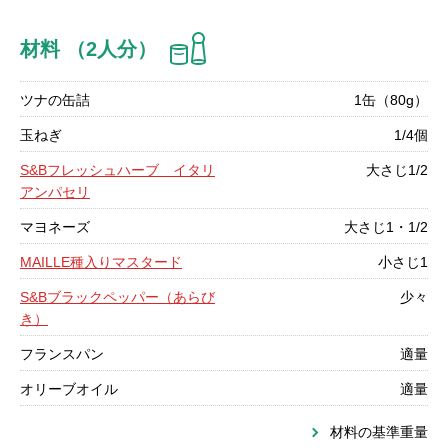
材料 （2人分）
ツナの缶詰
1缶（80g）
玉ねぎ
1/4個
S&Bフレッシュハーブ イタリ
大さじ1/2
アンパセリ
マヨネーズ
大さじ1・1/2
MAILLE種入りマスタード
小さじ1
S&Bブラックペッパー（あらび
少々
き）
フランスパン
適量
オリーブオイル
適量
材料の基準重量