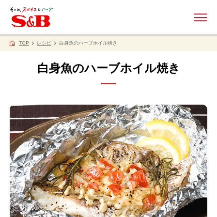
ME
TOP
レシピ
白身魚のハーブホイル焼き
白身魚のハーブホイル焼き