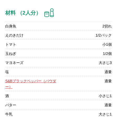
材料 （2人分）
白身魚
2切れ
えのきだけ
1/2パック
トマト
小1個
玉ねぎ
1/2個
マヨネーズ
大さじ3
塩
適量
S&Bブラックペッパー（パウダ
適量
ー）
酒
小さじ1
バター
適量
牛乳
大さじ1