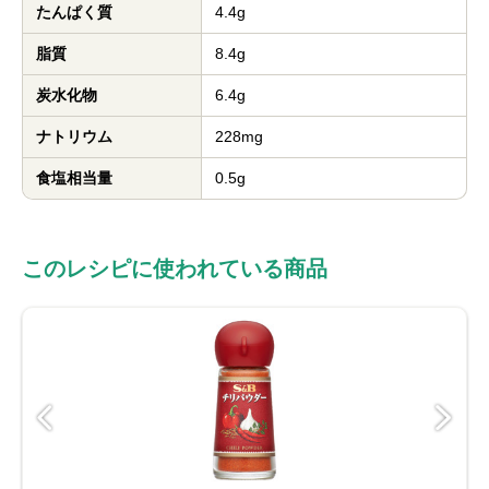
たんぱく質
4.4g
脂質
8.4g
炭水化物
6.4g
ナトリウム
228mg
食塩相当量
0.5g
このレシピに使われている商品