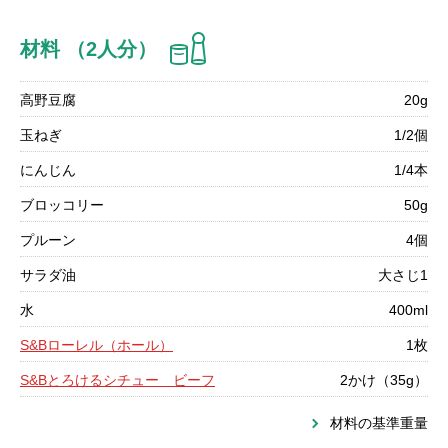
材料 （2人分）
高野豆腐
20g
玉ねぎ
1/2個
にんじん
1/4本
ブロッコリー
50g
プルーン
4個
サラダ油
大さじ1
水
400ml
S&Bローレル（ホール）
1枚
S&Bとろけるシチュー ビーフ
2かけ（35g）
材料の基準重量