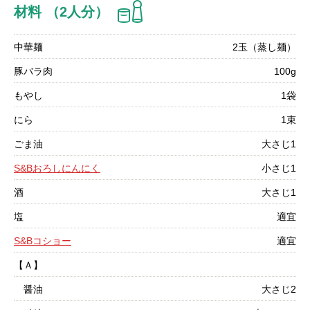
材料 （2人分）
中華麺
2玉（蒸し麺）
豚バラ肉
100g
もやし
1袋
にら
1束
ごま油
大さじ1
S&Bおろしにんにく
小さじ1
酒
大さじ1
塩
適宜
S&Bコショー
適宜
【Ａ】
醤油
大さじ2