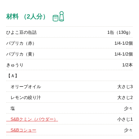
材料 （2人分）
ひよこ豆の缶詰
1缶（130g）
パプリカ（赤）
1/4-1/2個
パプリカ（黄）
1/4-1/2個
きゅうり
1/2本
【Ａ】
オリーブオイル
大さじ3
レモンの絞り汁
大さじ2
塩
少々
S&Bクミン（パウダー）
小さじ1
S&Bコショー
少々