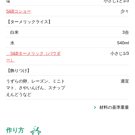
塩
小さじ1と1/3
S&Bコショー
少々
【ターメリックライス】
白米
3合
水
540ml
S&Bターメリック（パウダ
小さじ1/3
ー）
【飾りつけ】
うずらの卵、レーズン、ミニト
適宜
マト、さやいんげん、スナップ
えんどうなど
材料の基準重量
作り方