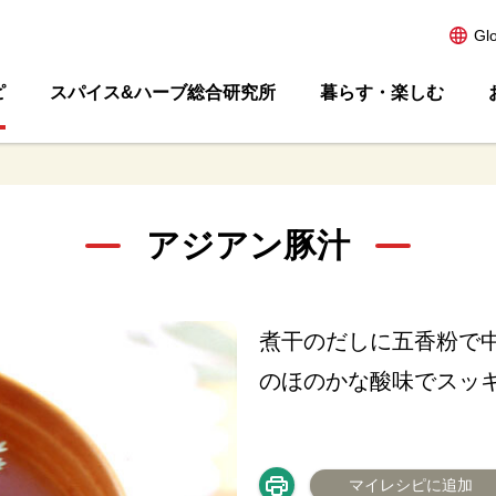
Gl
ピ
スパイス&ハーブ総合研究所
暮らす・楽しむ
アジアン豚汁
煮干のだしに五香粉で
のほのかな酸味でスッ
マイレシピに追加