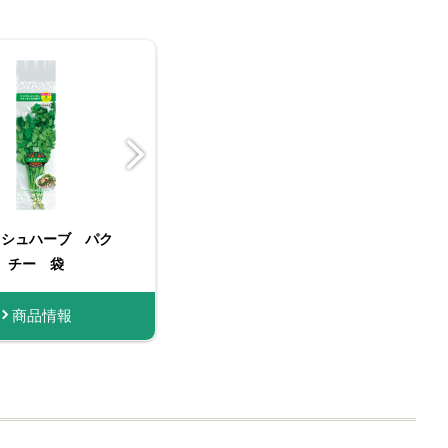
ッシュハーブ パク
たっぷりサイズ おろし
FAUCHON 五香粉
フレッシュハーブ パク
菜館 五香粉（ウーシャ
名匠しょうが
チー 袋
生しょうが
チー大袋（お徳用）
ンフェン）
商品情報
商品情報
商品情報
購入する
購入する
商品情報
商品情報
商品情報
購入する
購入す