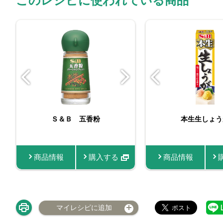
このレシピに使われている商品
お徳用おろし生しょうが
Ｓ＆Ｂ 五香粉
スマートスパ
本生生しょう
粉
商品情報
商品情報
購入する
購入する
商品情報
商品
マイレシピに追加