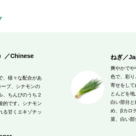
ブ
Chinese
ねぎ／Japa
爽やかでや
色で、彩り
で、様々な配合があ
寄せをして
ローブ、シナモンの
とんどを地
ル、ちんぴのうち２
白い部分と
般的です。シナモン
め、βカロ
れる甘くエキゾチッ
菜、白い部