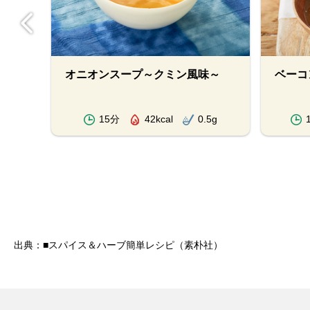
オニオンスープ～クミン風味～
ベーコ
.8g
15分
42kcal
0.5g
出典：■スパイス＆ハーブ簡単レシピ（素朴社）