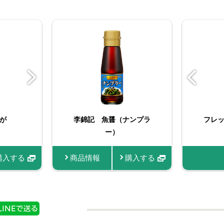
イス 五香
が
李錦記 魚醤（ナンプラ
（苗） パクチー
スティックスパイス 五
おろし生しょうが
フレ
ー）
香粉
情報
購入する
商品情報
商品情報
商品情報
商品情報
購入する
購入する
購入する