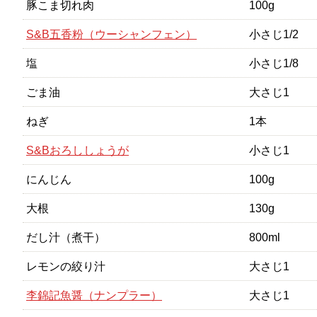
豚こま切れ肉
100g
S&B五香粉（ウーシャンフェン）
小さじ1/2
塩
小さじ1/8
ごま油
大さじ1
ねぎ
1本
S&Bおろししょうが
小さじ1
にんじん
100g
大根
130g
だし汁（煮干）
800ml
レモンの絞り汁
大さじ1
李錦記魚醤（ナンプラー）
大さじ1