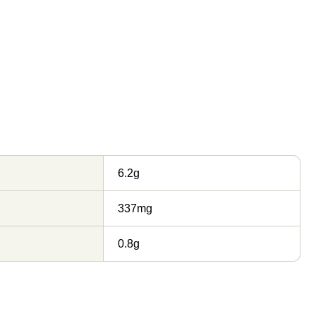
6.2g
337mg
0.8g