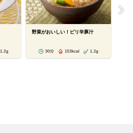
野菜がおいしい！ピリ辛豚汁
ハー
1.2g
30分
153kcal
1.2g