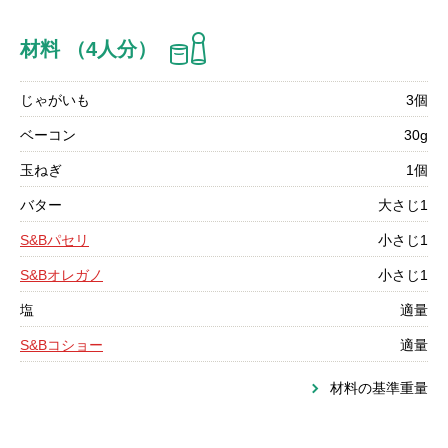
材料 （4人分）
じゃがいも
3個
ベーコン
30g
玉ねぎ
1個
バター
大さじ1
S&Bパセリ
小さじ1
S&Bオレガノ
小さじ1
塩
適量
S&Bコショー
適量
材料の基準重量