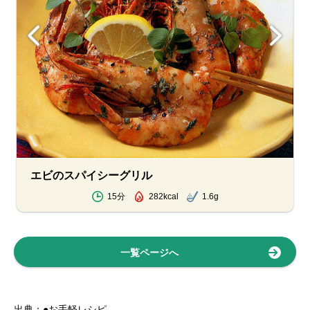
エビのスパイシーグリル
15分
282kcal
1.6g
一覧ページへ
出典：●お手軽レシピ