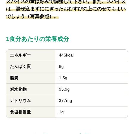
スパイスの量は好みで調整して下さい。また、スパイス
は、混ぜ込まずににぎったおむすびの上にのせてもよい
でしょう（写真参照）。
1食分あたりの栄養成分
エネルギー
446kcal
たんぱく質
8g
脂質
1.5g
炭水化物
95.9g
ナトリウム
377mg
食塩相当量
1g