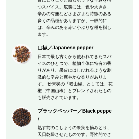
舌にヒリヒリと残るホットな辛みを持
つスパイス。広義には、色や大きさ、
辛みの有無などさまざまな特徴のある
多くの品種がありますが、一般的に
は、辛みのある赤い小ぶりな種を指し
ます。
山椒／Japanese pepper
日本で最も古くから使われてきたスパ
イスのひとつで、植物全体に特有の香
りがあり、果皮にはしびれるような刺
激的な辛みと爽やかな香りがありま
す。 粉末状の「粉山椒」としては、花
椒（中国山椒）とブレンドされたもの
も販売されています。
ブラックペッパー／Black peppe
r
熟す前のこしょうの果実を摘みとり、
天日乾燥させたものです。野性的でさ