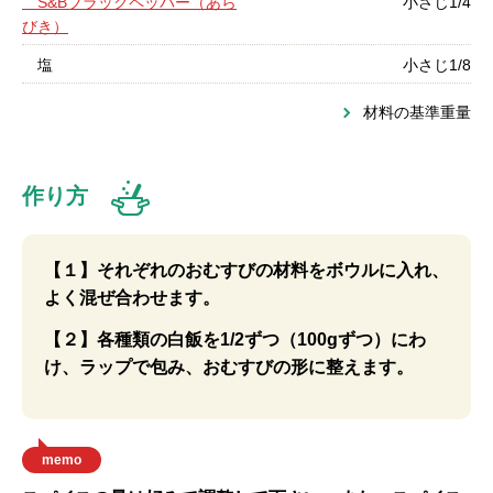
S&Bブラックペッパー（あら
小さじ1/4
びき）
塩
小さじ1/8
材料の基準重量
作り方
【１】それぞれのおむすびの材料をボウルに入れ、
よく混ぜ合わせます。
【２】各種類の白飯を1/2ずつ（100gずつ）にわ
け、ラップで包み、おむすびの形に整えます。
memo