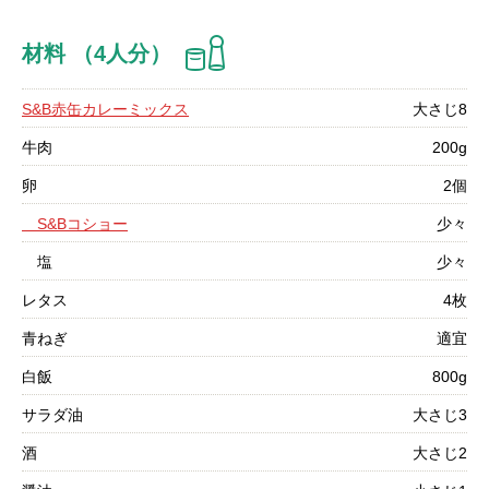
材料 （4人分）
S&B赤缶カレーミックス
大さじ8
牛肉
200g
卵
2個
S&Bコショー
少々
塩
少々
レタス
4枚
青ねぎ
適宜
白飯
800g
サラダ油
大さじ3
酒
大さじ2