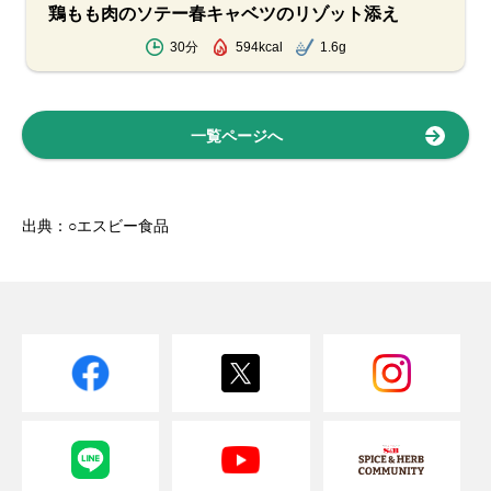
鶏もも肉のソテー春キャベツのリゾット添え
30分
594kcal
1.6g
一覧ページへ
出典：○エスビー食品