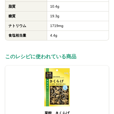
脂質
10.4g
糖質
19.3g
ナトリウム
1719mg
食塩相当量
4.4g
このレシピに使われている商品
菜館 きくらげ