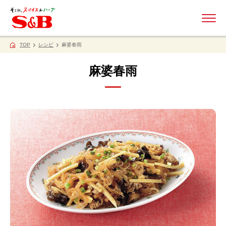
ME
TOP
レシピ
麻婆春雨
麻婆春雨