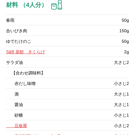
材料 （4人分）
春雨
50g
合いびき肉
150g
ゆでたけのこ
50g
S&B 菜館 きくらげ
2g
サラダ油
大さじ2
【合わせ調味料】
赤だし味噌
小さじ2
酒
大さじ1
醤油
大さじ1
砂糖
小さじ1
豆板醤
小さじ2