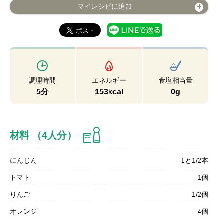
マイレシピに追加
調理時間
エネルギー
食塩相当量
5分
153kcal
0g
材料 （4人分）
にんじん
1と1/2本
トマト
1個
りんご
1/2個
オレンジ
4個