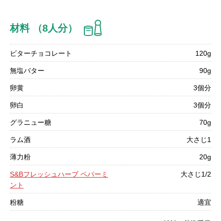
材料 （8人分）
ビターチョコレート
120g
無塩バター
90g
卵黄
3個分
卵白
3個分
グラニュー糖
70g
ラム酒
大さじ1
薄力粉
20g
S&Bフレッシュハーブ ペパーミ
大さじ1/2
ント
粉糖
適宜