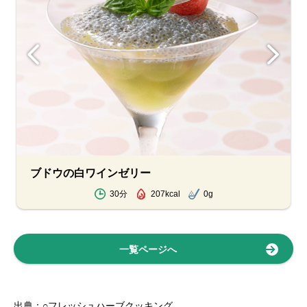
ブドウの白ワインゼリー
30分
207kcal
0g
一覧ページへ
出典：○フレッシュハーブクッキング